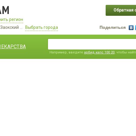
АМ
Обратная 
ить регион
Заокский ...
Выбрать города
Поделиться
ЛЕКАРСТВА
Например, введите
арбид капс 100 20
, чтобы най