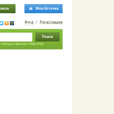
связь
Моя Аптечка
Вход
/
Регистрация
Поиск
ти
Арбидол Капсулы 100мг №20.