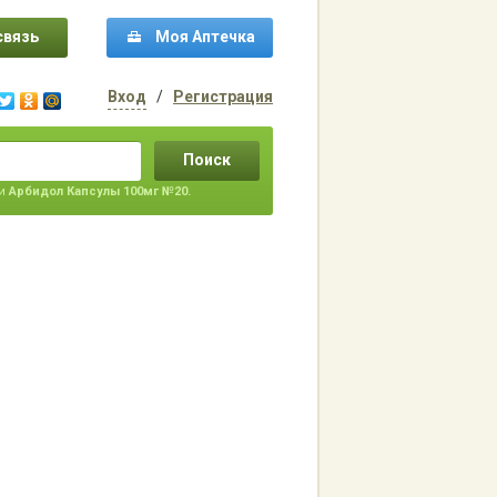
связь
Моя Аптечка
Вход
/
Регистрация
Поиск
ти
Арбидол Капсулы 100мг №20.