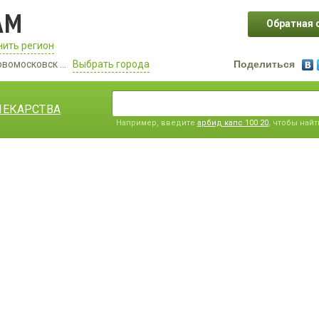
АМ
Обратная 
ить регион
овомосковск ...
Выбрать города
Поделиться
ЛЕКАРСТВА
Например, введите
арбид капс 100 20
, чтобы най