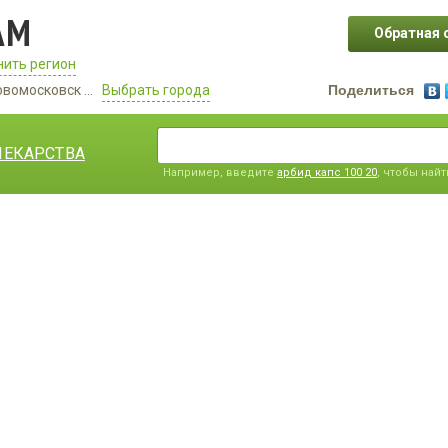
АМ
Обратная 
ить регион
овомосковск ...
Выбрать города
Поделиться
ЛЕКАРСТВА
Например, введите
арбид капс 100 20
, чтобы най