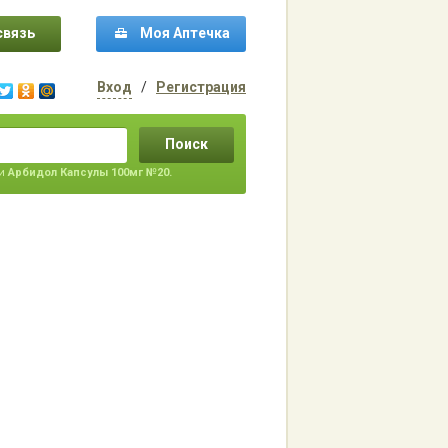
связь
Моя Аптечка
Вход
/
Регистрация
Поиск
ти
Арбидол Капсулы 100мг №20.